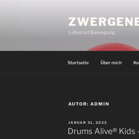
Zum
Inhalt
ZWERGENE
springen
Leben ist Bewegung
Startseite
Über mich
Ko
AUTOR:
ADMIN
VERÖFFENTLICHT
JANUAR 31, 2022
AM
Drums Alive® Kids –