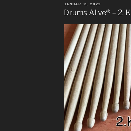
VERÖFFENTLICHT
JANUAR 31, 2022
AM
Drums Alive® – 2. 